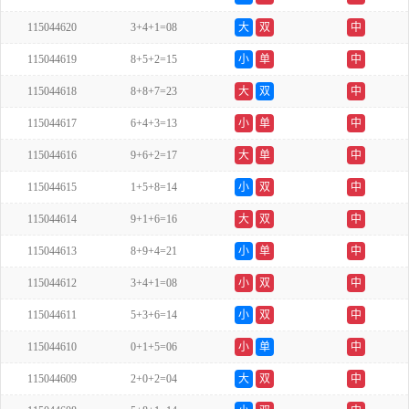
115044620
3+4+1=08
大
双
中
115044619
8+5+2=15
小
单
中
115044618
8+8+7=23
大
双
中
115044617
6+4+3=13
小
单
中
115044616
9+6+2=17
大
单
中
115044615
1+5+8=14
小
双
中
115044614
9+1+6=16
大
双
中
115044613
8+9+4=21
小
单
中
115044612
3+4+1=08
小
双
中
115044611
5+3+6=14
小
双
中
115044610
0+1+5=06
小
单
中
115044609
2+0+2=04
大
双
中