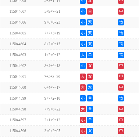
115044608
5+8+1=14
小
双
中
115044607
5+9+7=21
小
单
中
115044606
9+6+8=23
小
双
错
115044605
7+7+5=19
小
双
错
115044604
8+7+0=15
小
双
错
115044603
1+2+9=12
大
单
错
115044602
8+4+6=18
小
双
中
115044601
7+5+8=20
大
双
中
115044600
6+4+7=17
大
双
中
115044599
9+7+2=18
小
单
错
115044598
7+9+6=22
大
单
中
115044597
2+1+9=12
小
单
中
115044596
3+0+2=05
小
双
中