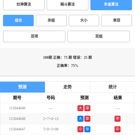
灶神算法
祸斗算法
朱雀算法
组合
杀组
大小
单双
双项
双组
100期 正确：75 期 错误：25 期
正确率：75%
预测
走势
统计
期号
号码
预测
结果
115044649
---
大
单
---
115044648
2+7+4=13
大
单
中
115044647
5+0+3=08
小
单
中