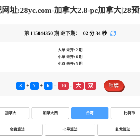
第
115044350
期 距下期：
02
分
34
秒
大单
未开:
2
期
小单
未开:
6
期
小双
未开:
5
期
3
+
7
+
6
=
16
-
大
双
咪牌
加拿大
加拿大西
台湾
比特币
金蟾算法
七星算法
虬龙算法