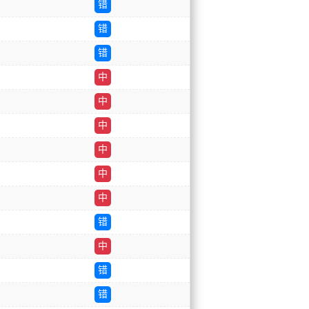
错
错
错
中
中
中
中
中
中
错
中
错
错