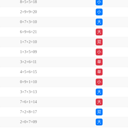
8+5+5=18
小
2+9+9=20
小
0+7+3=10
大
6+9+6=21
大
1+7+2=10
双
1+3+5=09
小
3+2+6=11
单
4+5+6=15
单
0+9+1=10
小
3+7+3=13
大
7+6+1=14
大
7+2+8=17
双
2+0+7=09
大