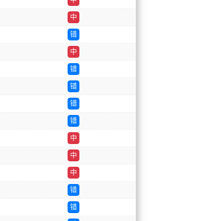
中
错
中
错
错
错
错
中
中
中
错
错