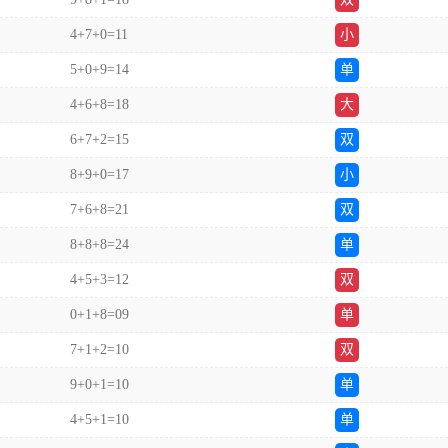
4+7+0=11
小
5+0+9=14
单
4+6+8=18
大
6+7+2=15
双
8+9+0=17
小
7+6+8=21
双
8+8+8=24
单
4+5+3=12
双
0+1+8=09
单
7+1+2=10
双
9+0+1=10
单
4+5+1=10
单