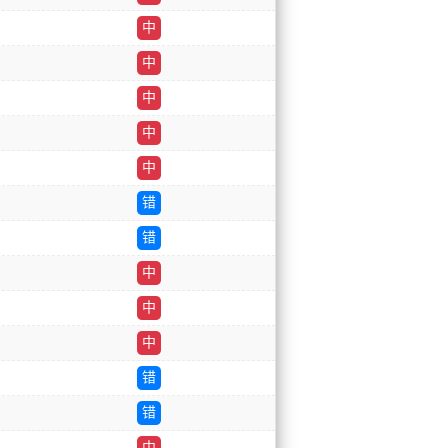
中
中
中
中
中
错
错
中
中
中
错
错
中