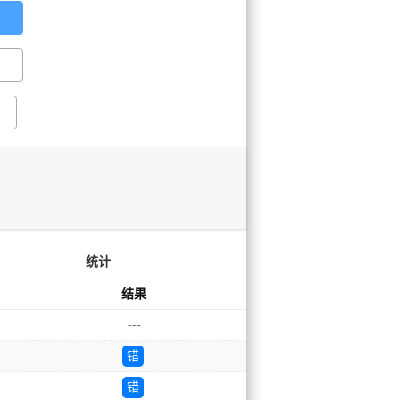
统计
结果
---
错
错