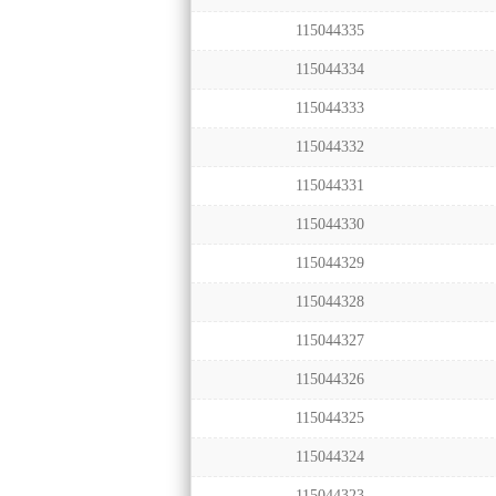
115044335
115044334
115044333
115044332
115044331
115044330
115044329
115044328
115044327
115044326
115044325
115044324
115044323