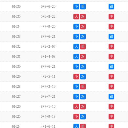
61636
6+8+6=20
小
单
错
61635
5+9+8=22
大
双
中
61634
4+7+9=20
小
双
中
61633
8+7+6=21
小
双
错
61632
3+2+2=07
大
单
中
61631
3+1+4=08
大
双
中
61630
8+7+6=21
小
双
错
61629
4+2+5=11
小
双
中
61628
9+7+3=19
小
单
中
61627
6+8+7=21
小
双
错
61626
8+7+1=16
大
双
中
61625
0+4+9=13
小
双
中
61624
4+1+6=11
大
单
中