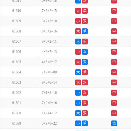
61611
6+3+9=18
小
双
中
61610
7+6+2=15
大
单
中
61609
3+2+5=10
小
双
中
61608
8+6+2=16
大
单
中
61607
3+6+2=11
大
单
中
61606
4+2+7=13
小
双
中
61605
4+5+8=17
大
双
中
61604
7+2+0=09
大
单
中
61603
9+5+0=14
大
双
中
61602
7+1+8=16
小
双
中
61601
7+9+0=16
小
双
中
61600
1+7+4=12
大
双
中
61599
5+9+8=22
小
单
错