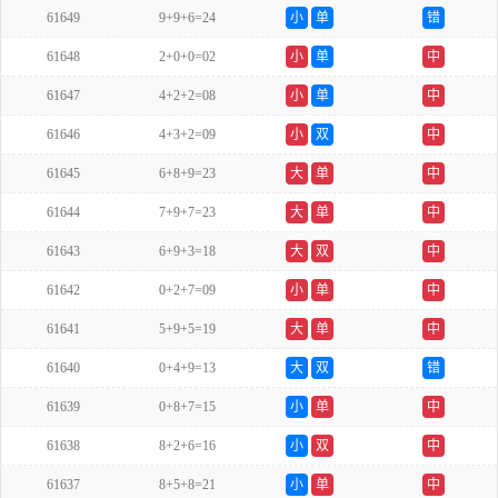
61649
9+9+6=24
小
单
错
61648
2+0+0=02
小
单
中
61647
4+2+2=08
小
单
中
61646
4+3+2=09
小
双
中
61645
6+8+9=23
大
单
中
61644
7+9+7=23
大
单
中
61643
6+9+3=18
大
双
中
61642
0+2+7=09
小
单
中
61641
5+9+5=19
大
单
中
61640
0+4+9=13
大
双
错
61639
0+8+7=15
小
单
中
61638
8+2+6=16
小
双
中
61637
8+5+8=21
小
单
中