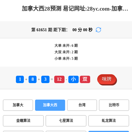
加拿大西28预测 易记网址:28yc.com-加拿大2.8-pc加拿大|28预测开奖|加拿大28预测开奖官网咪牌_专注研究加拿大预测!
第
61651
期 距下期：
00
分
00
秒
大单
未开:
6
期
大双
未开:
2
期
小单
未开:
5
期
1
8
3
12
小
双
咪牌
+
+
=
-
加拿大
加拿大西
台湾
比特币
金蟾算法
七星算法
虬龙算法