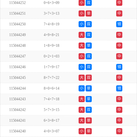
115044252
0+6+3=09
小
双
中
115044251
3+7+3=13
小
单
中
115044250
7+4+8=19
小
双
错
115044249
4+9+8=21
大
双
中
115044248
1+8+9=18
大
单
中
115044247
0+2+1=03
小
双
中
115044246
1+7+9=17
小
双
错
115044245
8+7+7=22
大
双
中
115044244
8+0+6=14
小
单
错
115044243
7+4+7=18
大
单
中
115044242
5+7+3=15
大
双
中
115044241
6+3+8=17
大
单
中
115044240
4+0+3=07
小
单
中