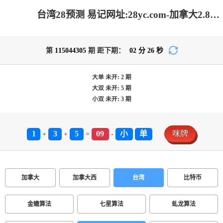
台湾28预测 易记网址:28yc.com-加拿大2.8-pc加拿大|28预测开奖|加拿大28预测开奖官网咪牌_专注研究加拿大预测!
第
115044305
期 距下期：
02
分
26
秒
大单
未开:
2
期
大双
未开:
5
期
小双
未开:
3
期
1
3
5
09
小
单
咪牌
+
+
=
-
加拿大
加拿大西
台湾
比特币
金蟾算法
七星算法
虬龙算法