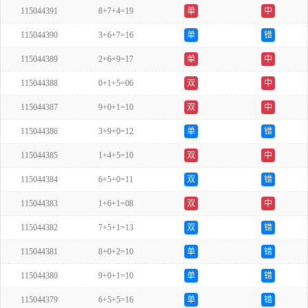
115044391
8+7+4=19
单
中
115044390
3+6+7=16
单
错
115044389
2+6+9=17
单
中
115044388
0+1+5=06
双
中
115044387
9+0+1=10
双
中
115044386
3+9+0=12
单
错
115044385
1+4+5=10
双
中
115044384
6+5+0=11
双
错
115044383
1+6+1=08
双
中
115044382
7+5+1=13
双
错
115044381
8+0+2=10
单
错
115044380
9+0+1=10
单
错
115044379
6+5+5=16
单
错