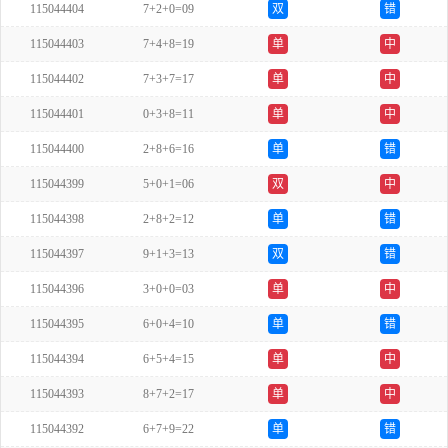
115044404
7+2+0=09
双
错
115044403
7+4+8=19
单
中
115044402
7+3+7=17
单
中
115044401
0+3+8=11
单
中
115044400
2+8+6=16
单
错
115044399
5+0+1=06
双
中
115044398
2+8+2=12
单
错
115044397
9+1+3=13
双
错
115044396
3+0+0=03
单
中
115044395
6+0+4=10
单
错
115044394
6+5+4=15
单
中
115044393
8+7+2=17
单
中
115044392
6+7+9=22
单
错