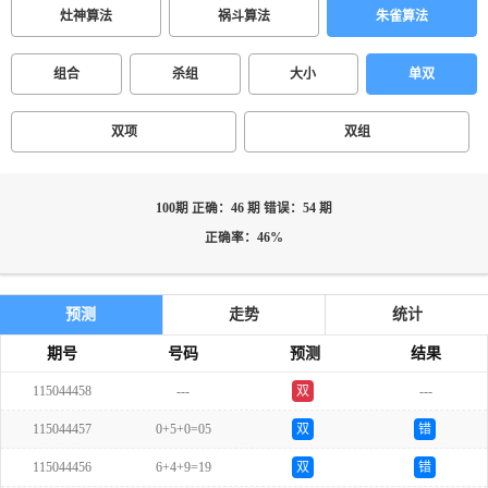
灶神算法
祸斗算法
朱雀算法
组合
杀组
大小
单双
双项
双组
100期 正确：46 期 错误：54 期
正确率：46%
预测
走势
统计
期号
号码
预测
结果
115044458
---
双
---
115044457
0+5+0=05
双
错
115044456
6+4+9=19
双
错