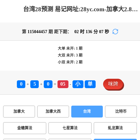
台湾28预测 易记网址:28yc.com-加拿大2.8-pc加拿大|28预测开奖|加拿大28预测开奖官网咪牌_专注研究加拿大预测!
第
115044457
期 距下期：
02
时
136
分
07
秒
大单
未开:
1
期
大双
未开:
3
期
小双
未开:
2
期
0
5
0
05
小
单
咪牌
+
+
=
-
加拿大
加拿大西
台湾
比特币
金蟾算法
七星算法
虬龙算法