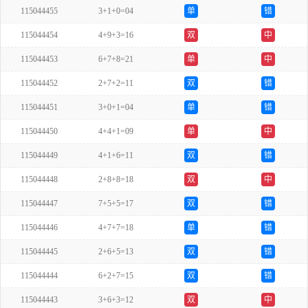
115044455
3+1+0=04
单
错
115044454
4+9+3=16
双
中
115044453
6+7+8=21
单
中
115044452
2+7+2=11
双
错
115044451
3+0+1=04
单
错
115044450
4+4+1=09
单
中
115044449
4+1+6=11
双
错
115044448
2+8+8=18
双
中
115044447
7+5+5=17
双
错
115044446
4+7+7=18
单
错
115044445
2+6+5=13
双
错
115044444
6+2+7=15
双
错
115044443
3+6+3=12
双
中