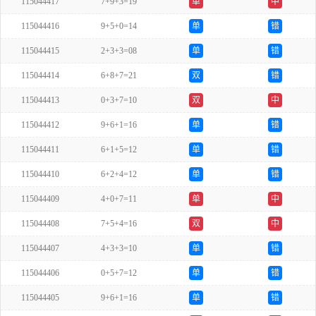
115044417
7+9+3=19
单
中
115044416
9+5+0=14
单
错
115044415
2+3+3=08
单
错
115044414
6+8+7=21
双
错
115044413
0+3+7=10
双
中
115044412
9+6+1=16
单
错
115044411
6+1+5=12
单
错
115044410
6+2+4=12
单
错
115044409
4+0+7=11
单
中
115044408
7+5+4=16
双
中
115044407
4+3+3=10
单
错
115044406
0+5+7=12
单
错
115044405
9+6+1=16
单
错