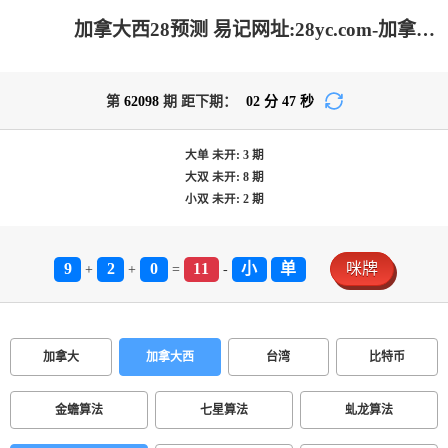
加拿大西28预测 易记网址:28yc.com-加拿大2.8-pc加拿大|28预测开奖|加拿大28预测开奖官网咪牌_专注研究加拿大预测!
第
62098
期 距下期：
02
分
47
秒
大单
未开:
3
期
大双
未开:
8
期
小双
未开:
2
期
9
2
0
11
小
单
咪牌
+
+
=
-
加拿大
加拿大西
台湾
比特币
金蟾算法
七星算法
虬龙算法