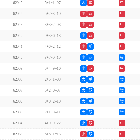
62045
5+1+1=07
大
单
中
62044
5+2+3=10
小
双
中
62043
3+3+2=08
小
双
中
62042
9+3+6=18
小
双
中
62041
4+6+2=12
小
单
中
62040
3+7+9=19
小
双
错
62039
3+4+9=16
小
双
中
62038
2+5+1=08
大
单
错
62037
5+2+0=07
大
双
错
62036
8+0+2=10
大
单
错
62035
2+1+8=11
大
双
错
62034
4+9+9=22
小
双
中
62033
6+6+1=13
小
双
中