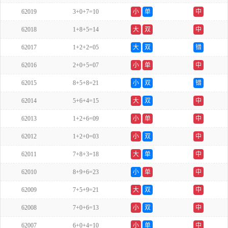
62019
3+0+7=10
小
单
中
62018
1+8+5=14
大
双
中
62017
1+2+2=05
大
双
错
62016
2+0+5=07
小
单
中
62015
8+5+8=21
小
双
错
62014
5+6+4=15
大
双
中
62013
1+2+6=09
小
单
中
62012
1+2+0=03
小
双
中
62011
7+8+3=18
大
单
中
62010
8+9+6=23
小
单
中
62009
7+5+9=21
大
双
中
62008
7+0+6=13
小
双
中
62007
6+0+4=10
小
单
中