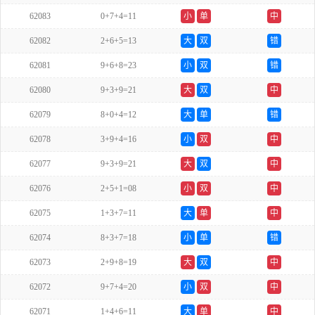
62083
0+7+4=11
小
单
中
62082
2+6+5=13
大
双
错
62081
9+6+8=23
小
双
错
62080
9+3+9=21
大
双
中
62079
8+0+4=12
大
单
错
62078
3+9+4=16
小
双
中
62077
9+3+9=21
大
双
中
62076
2+5+1=08
小
双
中
62075
1+3+7=11
大
单
中
62074
8+3+7=18
小
单
错
62073
2+9+8=19
大
双
中
62072
9+7+4=20
小
双
中
62071
1+4+6=11
大
单
中