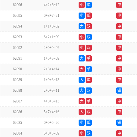
62096
4+2+6=12
小
单
中
62095
6+8+7=21
小
单
中
62094
1+1+0=02
大
双
中
62093
6+2+1=09
小
双
中
62092
2+0+0=02
小
双
中
62091
1+5+3=09
大
单
中
62090
2+8+4=14
大
单
中
62089
1+9+3=13
大
单
中
62088
2+0+9=11
大
双
错
62087
4+8+3=15
大
单
中
62086
5+7+4=16
大
双
中
62085
6+9+5=20
小
单
错
62084
6+0+3=09
小
双
中