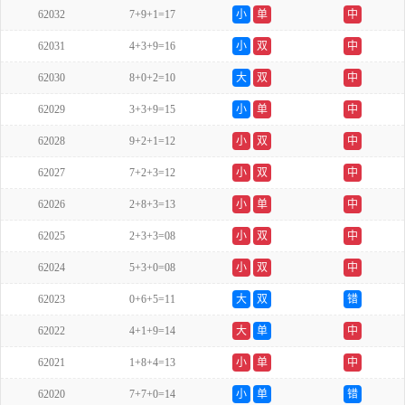
62032
7+9+1=17
小
单
中
62031
4+3+9=16
小
双
中
62030
8+0+2=10
大
双
中
62029
3+3+9=15
小
单
中
62028
9+2+1=12
小
双
中
62027
7+2+3=12
小
双
中
62026
2+8+3=13
小
单
中
62025
2+3+3=08
小
双
中
62024
5+3+0=08
小
双
中
62023
0+6+5=11
大
双
错
62022
4+1+9=14
大
单
中
62021
1+8+4=13
小
单
中
62020
7+7+0=14
小
单
错