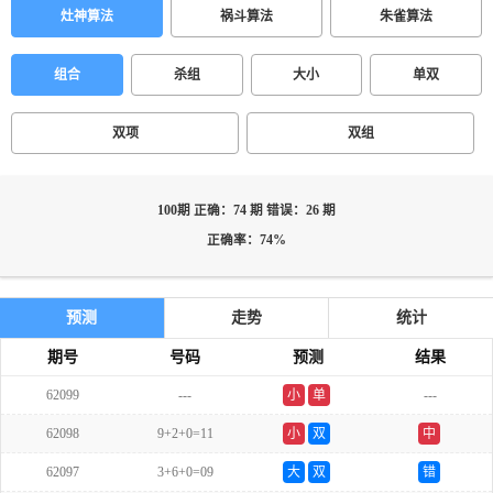
灶神算法
祸斗算法
朱雀算法
组合
杀组
大小
单双
双项
双组
100期 正确：74 期 错误：26 期
正确率：74%
预测
走势
统计
期号
号码
预测
结果
62099
---
小
单
---
62098
9+2+0=11
小
双
中
62097
3+6+0=09
大
双
错