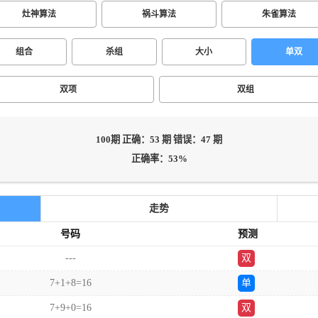
灶神算法
祸斗算法
朱雀算法
组合
杀组
大小
单双
双项
双组
100期 正确：53 期 错误：47 期
正确率：53%
走势
号码
预测
---
双
7+1+8=16
单
7+9+0=16
双