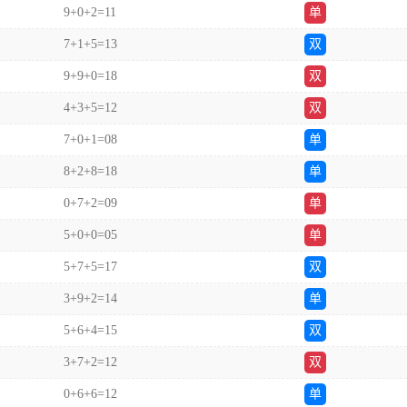
9+0+2=11
单
7+1+5=13
双
9+9+0=18
双
4+3+5=12
双
7+0+1=08
单
8+2+8=18
单
0+7+2=09
单
5+0+0=05
单
5+7+5=17
双
3+9+2=14
单
5+6+4=15
双
3+7+2=12
双
0+6+6=12
单