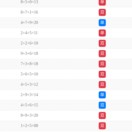
8+5+0=13
单
8+7+1=16
双
4+7+9=20
单
2+4+5=11
单
2+2+6=10
双
9+3+6=18
双
7+3+8=18
双
5+0+5=10
双
4+5+3=12
双
2+9+3=14
单
4+5+6=15
双
8+9+3=20
双
1+2+5=08
双