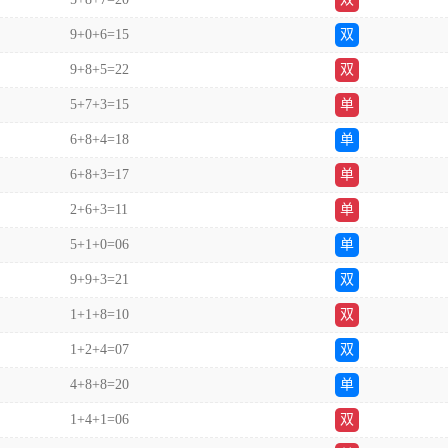
9+0+6=15
双
9+8+5=22
双
5+7+3=15
单
6+8+4=18
单
6+8+3=17
单
2+6+3=11
单
5+1+0=06
单
9+9+3=21
双
1+1+8=10
双
1+2+4=07
双
4+8+8=20
单
1+4+1=06
双