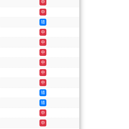
中
中
错
中
中
中
中
中
中
错
错
中
中