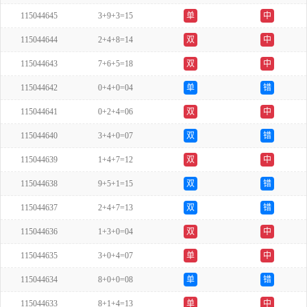
115044645
3+9+3=15
单
中
115044644
2+4+8=14
双
中
115044643
7+6+5=18
双
中
115044642
0+4+0=04
单
错
115044641
0+2+4=06
双
中
115044640
3+4+0=07
双
错
115044639
1+4+7=12
双
中
115044638
9+5+1=15
双
错
115044637
2+4+7=13
双
错
115044636
1+3+0=04
双
中
115044635
3+0+4=07
单
中
115044634
8+0+0=08
单
错
115044633
8+1+4=13
单
中