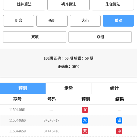
灶神算法
祸斗算法
朱雀算法
组合
杀组
大小
单双
双项
双组
100期 正确：50 期 错误：50 期
正确率：50%
预测
走势
统计
期号
号码
预测
结果
115044661
---
双
---
115044660
8+2+7=17
双
错
115044659
8+4+6=18
双
中