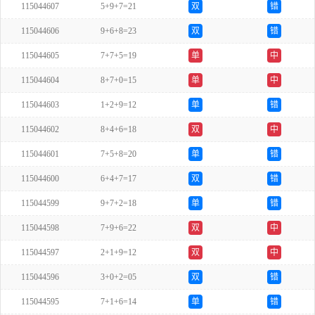
115044607
5+9+7=21
双
错
115044606
9+6+8=23
双
错
115044605
7+7+5=19
单
中
115044604
8+7+0=15
单
中
115044603
1+2+9=12
单
错
115044602
8+4+6=18
双
中
115044601
7+5+8=20
单
错
115044600
6+4+7=17
双
错
115044599
9+7+2=18
单
错
115044598
7+9+6=22
双
中
115044597
2+1+9=12
双
中
115044596
3+0+2=05
双
错
115044595
7+1+6=14
单
错