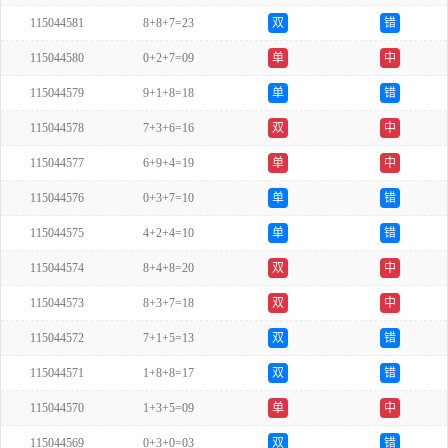
115044581
8+8+7=23
双
错
115044580
0+2+7=09
单
中
115044579
9+1+8=18
单
错
115044578
7+3+6=16
双
中
115044577
6+9+4=19
单
中
115044576
0+3+7=10
单
错
115044575
4+2+4=10
单
错
115044574
8+4+8=20
双
中
115044573
8+3+7=18
双
中
115044572
7+1+5=13
双
错
115044571
1+8+8=17
双
错
115044570
1+3+5=09
单
中
115044569
0+3+0=03
双
错