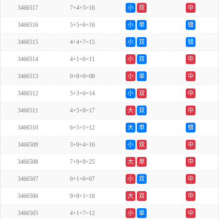
3466517
7+4+5=16
小
双
中
3466516
5+5+6=16
小
单
错
3466515
4+4+7=15
小
双
错
3466514
4+1+6=11
小
双
中
3466513
0+8+0=08
小
单
中
3466512
5+3+6=14
小
双
中
3466511
4+5+8=17
大
双
中
3466510
6+5+1=12
大
单
错
3466509
3+9+4=16
小
双
中
3466508
7+9+9=25
大
单
中
3466507
0+1+6=07
小
双
中
3466506
9+8+1=18
大
双
中
3466505
4+1+7=12
小
单
中