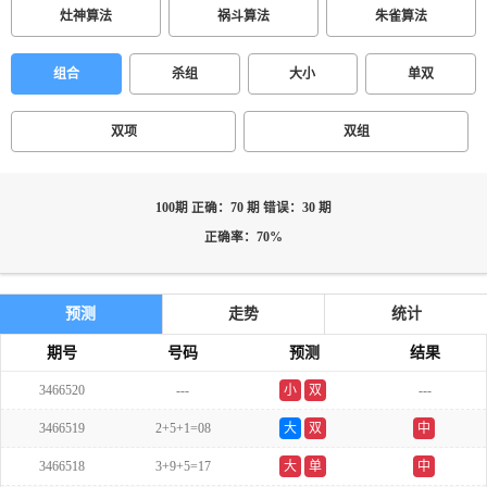
灶神算法
祸斗算法
朱雀算法
组合
杀组
大小
单双
双项
双组
100期 正确：70 期 错误：30 期
正确率：70%
预测
走势
统计
期号
号码
预测
结果
3466520
---
小
双
---
3466519
2+5+1=08
大
双
中
3466518
3+9+5=17
大
单
中