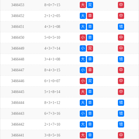
3466453
8+0+7=15
大
双
中
3466452
2+1+2=05
大
单
中
3466451
4+3+1=08
大
单
错
3466450
5+0+5=10
小
单
中
3466449
4+3+7=14
小
双
中
3466448
3+4+1=08
大
单
错
3466447
8+4+3=15
小
单
中
3466446
6+1+0=07
小
双
中
3466445
5+1+8=14
大
单
中
3466444
8+3+1=12
大
单
错
3466443
6+7+3=16
小
单
错
3466442
2+1+7=10
大
单
错
3466441
3+8+5=16
大
单
中