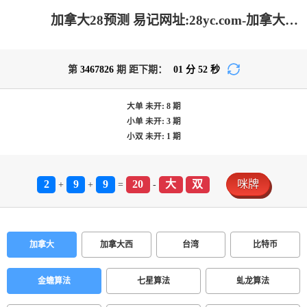
加拿大28预测 易记网址:28yc.com-加拿大2.8-pc加拿大|28预测开奖|加拿大28预测开奖官网咪牌_专注研究加拿大预测!
第
3467826
期 距下期：
01
分
52
秒
大单
未开:
8
期
小单
未开:
3
期
小双
未开:
1
期
2
9
9
20
大
双
咪牌
+
+
=
-
加拿大
加拿大西
台湾
比特币
金蟾算法
七星算法
虬龙算法