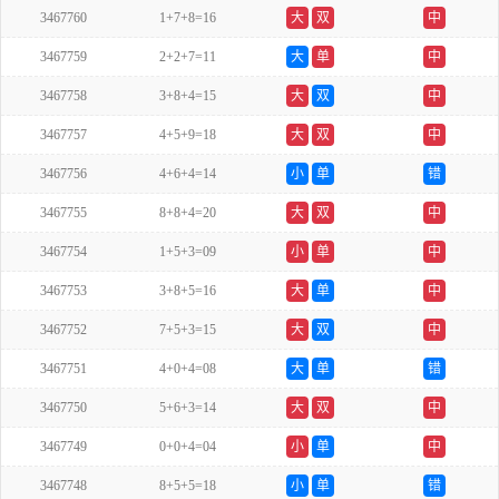
3467760
1+7+8=16
大
双
中
3467759
2+2+7=11
大
单
中
3467758
3+8+4=15
大
双
中
3467757
4+5+9=18
大
双
中
3467756
4+6+4=14
小
单
错
3467755
8+8+4=20
大
双
中
3467754
1+5+3=09
小
单
中
3467753
3+8+5=16
大
单
中
3467752
7+5+3=15
大
双
中
3467751
4+0+4=08
大
单
错
3467750
5+6+3=14
大
双
中
3467749
0+0+4=04
小
单
中
3467748
8+5+5=18
小
单
错