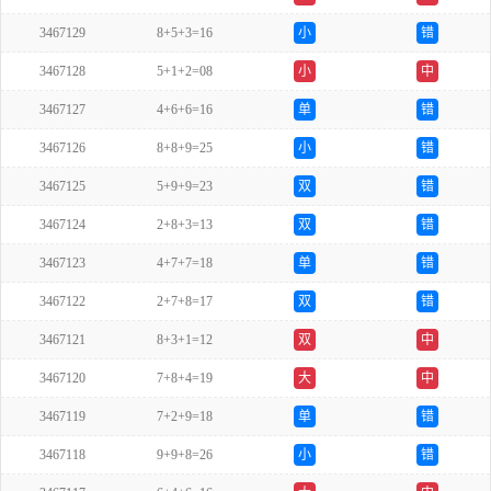
3467129
8+5+3=16
小
错
3467128
5+1+2=08
小
中
3467127
4+6+6=16
单
错
3467126
8+8+9=25
小
错
3467125
5+9+9=23
双
错
3467124
2+8+3=13
双
错
3467123
4+7+7=18
单
错
3467122
2+7+8=17
双
错
3467121
8+3+1=12
双
中
3467120
7+8+4=19
大
中
3467119
7+2+9=18
单
错
3467118
9+9+8=26
小
错