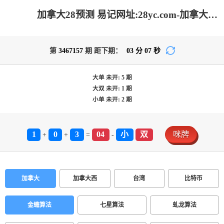
加拿大28预测 易记网址:28yc.com-加拿大2.8-pc加拿大|28预测开奖|加拿大28预测开奖官网咪牌_专注研究加拿大预测!
第
3467157
期 距下期：
03
分
07
秒
大单
未开:
5
期
大双
未开:
1
期
小单
未开:
2
期
1
0
3
04
小
双
咪牌
+
+
=
-
加拿大
加拿大西
台湾
比特币
金蟾算法
七星算法
虬龙算法