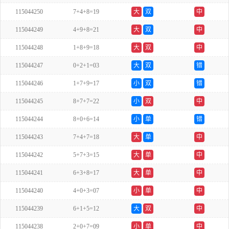
115044250
7+4+8=19
大
双
中
115044249
4+9+8=21
大
双
中
115044248
1+8+9=18
大
双
中
115044247
0+2+1=03
大
双
错
115044246
1+7+9=17
小
双
错
115044245
8+7+7=22
小
双
中
115044244
8+0+6=14
小
单
错
115044243
7+4+7=18
大
单
中
115044242
5+7+3=15
大
单
中
115044241
6+3+8=17
大
单
中
115044240
4+0+3=07
小
单
中
115044239
6+1+5=12
大
双
中
115044238
2+0+7=09
小
单
中