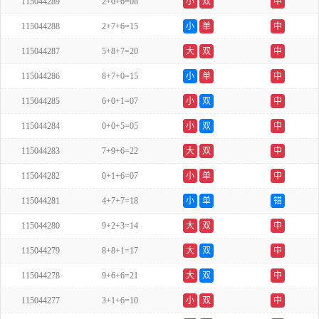
115044289
2+0+6=08
小
双
中
115044288
2+7+6=15
小
单
中
115044287
5+8+7=20
大
双
中
115044286
8+7+0=15
小
单
中
115044285
6+0+1=07
小
双
中
115044284
0+0+5=05
小
双
中
115044283
7+9+6=22
大
双
中
115044282
0+1+6=07
小
单
中
115044281
4+7+7=18
小
单
错
115044280
9+2+3=14
大
双
中
115044279
8+8+1=17
大
双
中
115044278
9+6+6=21
大
双
中
115044277
3+1+6=10
小
双
中