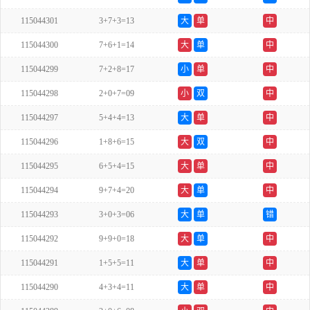
115044301
3+7+3=13
大
单
中
115044300
7+6+1=14
大
单
中
115044299
7+2+8=17
小
单
中
115044298
2+0+7=09
小
双
中
115044297
5+4+4=13
大
单
中
115044296
1+8+6=15
大
双
中
115044295
6+5+4=15
大
单
中
115044294
9+7+4=20
大
单
中
115044293
3+0+3=06
大
单
错
115044292
9+9+0=18
大
单
中
115044291
1+5+5=11
大
单
中
115044290
4+3+4=11
大
单
中