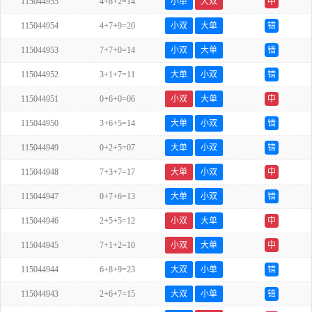
115044955
4+8+2=14
小单
大双
中
115044954
4+7+9=20
小双
大单
错
115044953
7+7+0=14
小双
大单
错
115044952
3+1+7=11
大单
小双
错
115044951
0+6+0=06
小双
大单
中
115044950
3+6+5=14
大单
小双
错
115044949
0+2+5=07
大单
小双
错
115044948
7+3+7=17
大单
小双
中
115044947
0+7+6=13
大单
小双
错
115044946
2+5+5=12
小双
大单
中
115044945
7+1+2=10
小双
大单
中
115044944
6+8+9=23
大双
小单
错
115044943
2+6+7=15
大双
小单
错