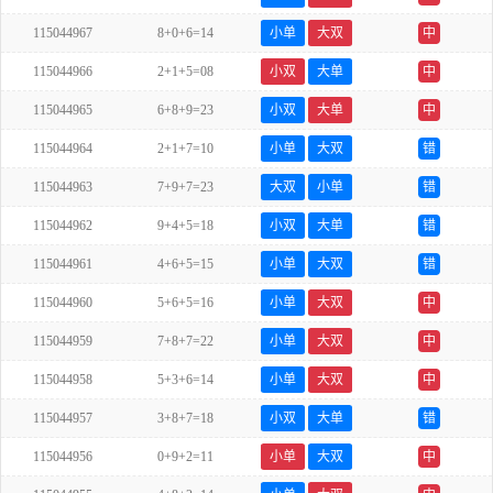
115044967
8+0+6=14
小单
大双
中
115044966
2+1+5=08
小双
大单
中
115044965
6+8+9=23
小双
大单
中
115044964
2+1+7=10
小单
大双
错
115044963
7+9+7=23
大双
小单
错
115044962
9+4+5=18
小双
大单
错
115044961
4+6+5=15
小单
大双
错
115044960
5+6+5=16
小单
大双
中
115044959
7+8+7=22
小单
大双
中
115044958
5+3+6=14
小单
大双
中
115044957
3+8+7=18
小双
大单
错
115044956
0+9+2=11
小单
大双
中