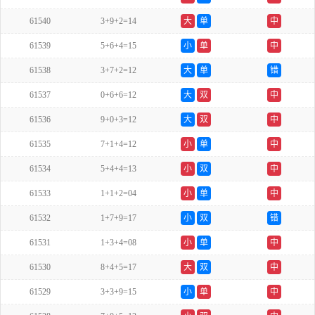
61540
3+9+2=14
大
单
中
61539
5+6+4=15
小
单
中
61538
3+7+2=12
大
单
错
61537
0+6+6=12
大
双
中
61536
9+0+3=12
大
双
中
61535
7+1+4=12
小
单
中
61534
5+4+4=13
小
双
中
61533
1+1+2=04
小
单
中
61532
1+7+9=17
小
双
错
61531
1+3+4=08
小
单
中
61530
8+4+5=17
大
双
中
61529
3+3+9=15
小
单
中