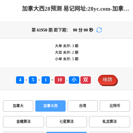
加拿大西28预测 易记网址:28yc.com-加拿大2.8-pc加拿大|28预测开奖|加拿大28预测开奖官网咪牌_专注研究加拿大预测!
第
61950
期 距下期：
00
分
00
秒
大单
未开:
3
期
大双
未开:
2
期
小单
未开:
5
期
4
5
1
10
小
双
咪牌
+
+
=
-
加拿大
加拿大西
台湾
比特币
金蟾算法
七星算法
虬龙算法