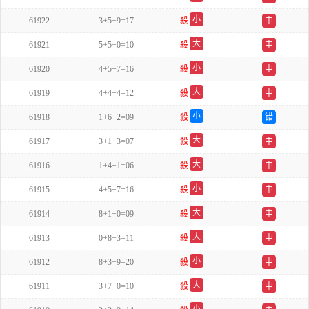
单
小
61922
3+5+9=17
殺
中
双
大
61921
5+5+0=10
殺
中
双
小
61920
4+5+7=16
殺
中
双
大
61919
4+4+4=12
殺
中
单
小
61918
1+6+2=09
殺
错
单
大
61917
3+1+3=07
殺
中
单
大
61916
1+4+1=06
殺
中
单
小
61915
4+5+7=16
殺
中
单
大
61914
8+1+0=09
殺
中
双
大
61913
0+8+3=11
殺
中
单
小
61912
8+3+9=20
殺
中
单
大
61911
3+7+0=10
殺
中
单