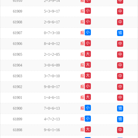
小
61910
2+3+9=14
殺
中
单
小
61909
5+3+9=17
殺
中
双
小
61908
2+9+6=17
殺
中
单
小
61907
0+7+3=10
殺
错
双
小
61906
8+4+0=12
殺
中
单
大
61905
2+1+2=05
殺
中
单
大
61904
3+0+6=09
殺
中
双
大
61903
3+7+0=10
殺
中
单
小
61902
9+8+0=17
殺
中
单
大
61901
1+4+6=11
殺
中
双
小
61900
7+0+6=13
殺
错
单
小
61899
4+7+2=13
殺
错
单
大
61898
9+6+1=16
殺
中
单