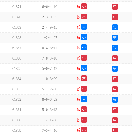
单
小
61871
6+6+4=16
殺
中
双
大
61870
2+3+0=05
殺
中
双
大
61869
2+4+9=15
殺
错
单
小
61868
1+2+4=07
殺
错
单
小
61867
0+4+8=12
殺
错
双
小
61866
7+8+3=18
殺
中
单
小
61865
5+0+7=12
殺
错
双
大
61864
1+0+8=09
殺
中
单
小
61863
5+1+2=08
殺
中
单
大
61862
8+9+6=23
殺
错
单
小
61861
5+0+8=13
殺
中
双
小
61860
1+4+1=06
殺
中
单
小
61859
7+5+4=16
殺
中