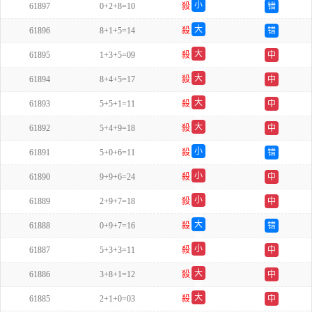
小
61897
0+2+8=10
殺
错
双
大
61896
8+1+5=14
殺
错
双
大
61895
1+3+5=09
殺
中
单
大
61894
8+4+5=17
殺
中
双
大
61893
5+5+1=11
殺
中
双
大
61892
5+4+9=18
殺
中
单
小
61891
5+0+6=11
殺
错
单
小
61890
9+9+6=24
殺
中
双
小
61889
2+9+7=18
殺
中
单
大
61888
0+9+7=16
殺
错
双
小
61887
5+3+3=11
殺
中
双
大
61886
3+8+1=12
殺
中
双
大
61885
2+1+0=03
殺
中
双