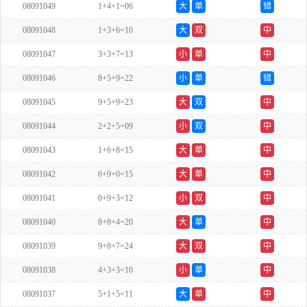
08091049
1+4+1=06
大
单
错
08091048
1+3+6=10
大
双
中
08091047
3+3+7=13
小
单
中
08091046
8+5+9=22
小
单
错
08091045
9+5+9=23
大
双
中
08091044
2+2+5=09
小
双
中
08091043
1+6+8=15
大
单
中
08091042
6+9+0=15
大
单
中
08091041
0+9+3=12
小
双
中
08091040
8+8+4=20
大
单
中
08091039
9+8+7=24
大
双
中
08091038
4+3+3=10
小
单
中
08091037
5+1+5=11
大
单
中