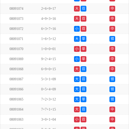
08091074
2+6+9=17
大
双
中
08091073
4+9+3=16
大
双
中
08091072
6+3+7=16
小
双
中
08091071
1+6+5=12
大
单
错
08091070
1+0+0=01
小
单
中
08091069
9+2+4=15
小
单
中
08091068
6+9+0=15
大
双
中
08091067
5+3+1=09
大
双
错
08091066
0+5+4=09
大
双
错
08091065
7+2+3=12
大
单
错
08091064
7+7+1=15
大
双
中
08091063
3+0+1=04
小
双
中