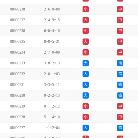
08090238
2+6+0=08
小
中
08090237
2+4+9=15
大
中
08090236
6+0+4=10
小
中
08090235
8+8+5=21
大
中
08090234
2+7+0=09
小
中
08090233
3+8+2=13
大
错
08090232
2+0+1=03
大
错
08090231
3+3+5=11
大
错
08090230
9+2+2=13
大
错
08090229
9+1+2=12
小
中
08090228
5+1+4=10
小
中
08090227
1+1+2=04
大
错