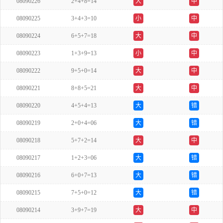
08090226
2+4+8=14
大
中
08090225
3+4+3=10
小
中
08090224
6+5+7=18
大
中
08090223
1+3+9=13
小
中
08090222
9+5+0=14
大
中
08090221
8+8+5=21
大
中
08090220
4+5+4=13
大
错
08090219
2+0+4=06
大
错
08090218
5+7+2=14
大
中
08090217
1+2+3=06
大
错
08090216
6+0+7=13
大
错
08090215
7+5+0=12
大
错
08090214
3+9+7=19
大
中