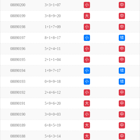
08090200
3+3+1=07
小
中
08090199
3+8+9=20
大
中
08090198
1+1+7=09
小
中
08090197
8+1+8=17
小
错
08090196
5+2+4=11
小
中
08090195
2+1+1=04
小
中
08090194
1+9+7=17
小
错
08090193
0+9+9=18
小
错
08090192
2+4+6=12
小
中
08090191
5+9+6=20
大
中
08090190
3+0+0=03
小
中
08090189
6+8+5=19
大
中
08090188
5+6+3=14
大
中