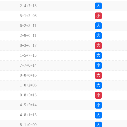
2+4+7=13
大
5+1+2=08
小
6+2+3=11
大
2+9+0=11
大
8+3+6=17
大
1+5+7=13
大
7+7+0=14
小
0+8+8=16
大
1+0+2=03
大
0+8+5=13
小
4+5+5=14
小
4+8+1=13
大
8+1+0=09
大