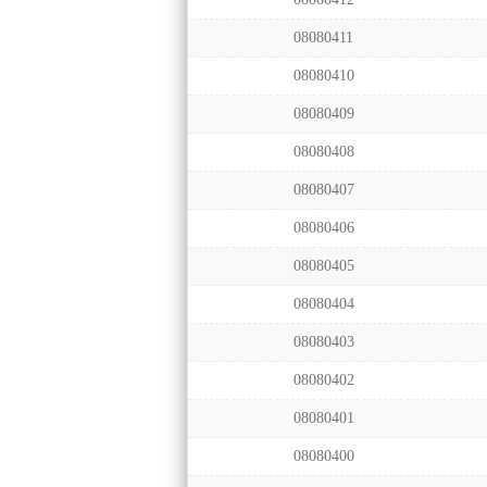
08080411
08080410
08080409
08080408
08080407
08080406
08080405
08080404
08080403
08080402
08080401
08080400