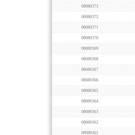
08080373
08080372
08080371
08080370
08080369
08080368
08080367
08080366
08080365
08080364
08080363
08080362
08080361