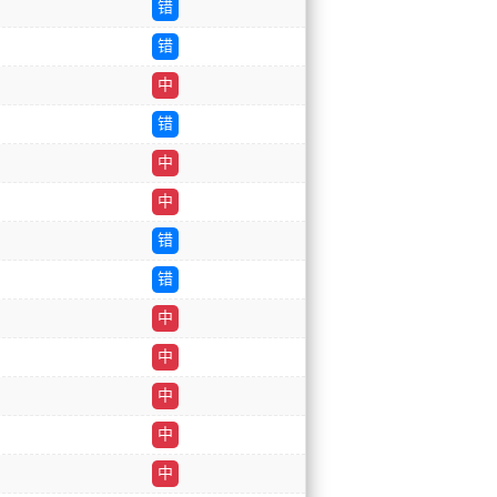
错
错
中
错
中
中
错
错
中
中
中
中
中