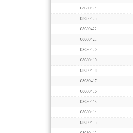
08080424
08080423
08080422
08080421
08080420
08080419
08080418
08080417
08080416
08080415
08080414
08080413
08080412