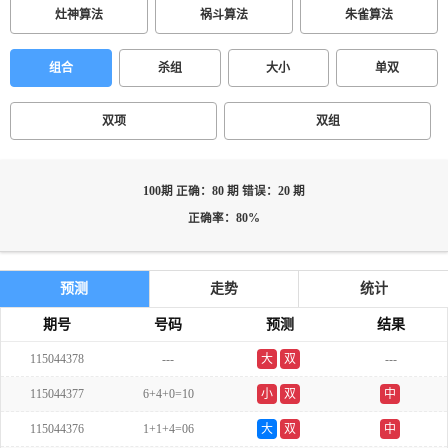
灶神算法
祸斗算法
朱雀算法
组合
杀组
大小
单双
双项
双组
100期 正确：80 期 错误：20 期
正确率：80%
预测
走势
统计
期号
号码
预测
结果
115044378
---
大
双
---
115044377
6+4+0=10
小
双
中
115044376
1+1+4=06
大
双
中