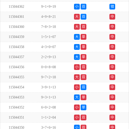
115044362
9+1+9=19
小
双
错
115044361
4+9+8=21
大
双
中
115044360
7+8+3=18
大
双
中
115044359
1+5+1=07
大
单
中
115044358
4+3+0=07
大
单
中
115044357
2+2+9=13
大
单
中
115044356
0+0+8=08
小
双
中
115044355
9+7+2=18
大
双
中
115044354
3+9+1=13
小
双
中
115044353
9+3+1=13
大
单
中
115044352
6+0+2=08
小
单
中
115044351
1+1+2=04
小
双
中
115044350
3+7+6=16
小
双
中