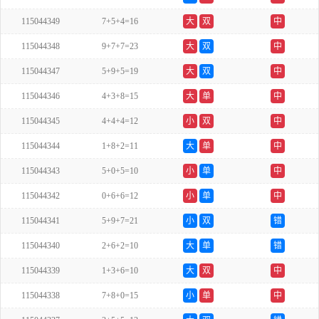
115044349
7+5+4=16
大
双
中
115044348
9+7+7=23
大
双
中
115044347
5+9+5=19
大
双
中
115044346
4+3+8=15
大
单
中
115044345
4+4+4=12
小
双
中
115044344
1+8+2=11
大
单
中
115044343
5+0+5=10
小
单
中
115044342
0+6+6=12
小
单
中
115044341
5+9+7=21
小
双
错
115044340
2+6+2=10
大
单
错
115044339
1+3+6=10
大
双
中
115044338
7+8+0=15
小
单
中