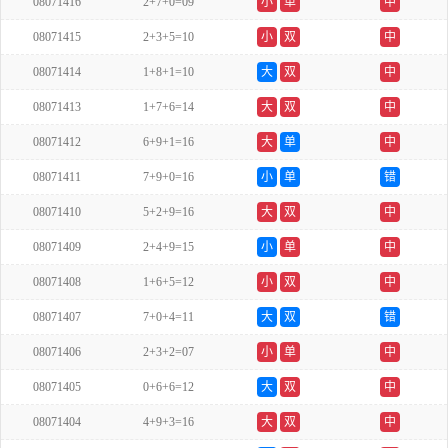
08071416
2+7+0=09
小
单
中
08071415
2+3+5=10
小
双
中
08071414
1+8+1=10
大
双
中
08071413
1+7+6=14
大
双
中
08071412
6+9+1=16
大
单
中
08071411
7+9+0=16
小
单
错
08071410
5+2+9=16
大
双
中
08071409
2+4+9=15
小
单
中
08071408
1+6+5=12
小
双
中
08071407
7+0+4=11
大
双
错
08071406
2+3+2=07
小
单
中
08071405
0+6+6=12
大
双
中
08071404
4+9+3=16
大
双
中