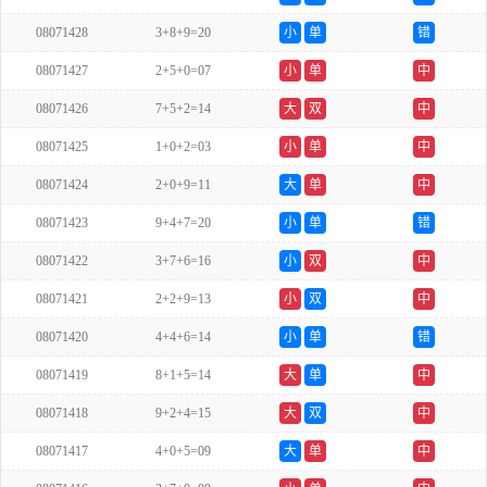
08071428
3+8+9=20
小
单
错
08071427
2+5+0=07
小
单
中
08071426
7+5+2=14
大
双
中
08071425
1+0+2=03
小
单
中
08071424
2+0+9=11
大
单
中
08071423
9+4+7=20
小
单
错
08071422
3+7+6=16
小
双
中
08071421
2+2+9=13
小
双
中
08071420
4+4+6=14
小
单
错
08071419
8+1+5=14
大
单
中
08071418
9+2+4=15
大
双
中
08071417
4+0+5=09
大
单
中