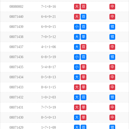
08080002
7+1+8=16
大
双
中
08071440
6+6+9=21
大
双
中
08071439
6+9+0=15
小
双
错
08071438
7+0+5=12
大
单
错
08071437
4+1+1=06
大
双
中
08071436
6+8+5=19
小
双
错
08071435
5+4+8=17
小
单
中
08071434
0+5+8=13
大
单
中
08071433
8+6+1=15
大
单
中
08071432
1+0+2=03
大
双
错
08071431
7+7+5=19
大
单
中
08071430
8+5+0=13
大
单
中
08071429
1+7+1=09
大
双
错