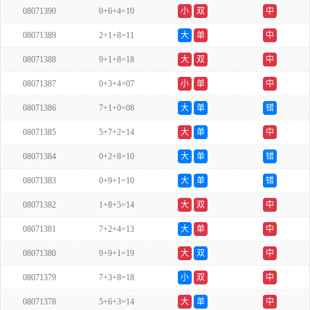
08071390
0+6+4=10
小
双
中
08071389
2+1+8=11
大
单
中
08071388
9+1+8=18
大
双
中
08071387
0+3+4=07
小
单
中
08071386
7+1+0=08
大
单
错
08071385
5+7+2=14
大
单
中
08071384
0+2+8=10
大
单
错
08071383
0+9+1=10
大
单
错
08071382
1+8+5=14
大
双
中
08071381
7+2+4=13
大
单
中
08071380
9+9+1=19
大
双
中
08071379
7+3+8=18
小
双
中
08071378
5+6+3=14
大
单
中